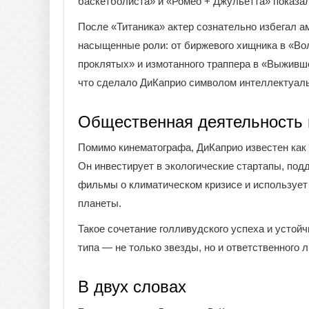
баскетболиста» и «Ромео + Джульетта» показал
После «Титаника» актер сознательно избегал а
насыщенные роли: от биржевого хищника в «Вол
проклятых» и измотанного траппера в «Выживше
что сделало ДиКаприо символом интеллектуаль
Общественная деятельность 
Помимо кинематографа, ДиКаприо известен как
Он инвестирует в экологические стартапы, по
фильмы о климатическом кризисе и использует
планеты.
Такое сочетание голливудского успеха и устой
типа — не только звезды, но и ответственного 
В двух словах