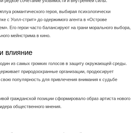
и редкое сочетание уязвимости и внутренней силы.
мплуа романтического героя, выбирая психологически
ке с Уолл-стрит» до одержимого агента в «Острове
м». Его герои часто балансируют на грани морального выбора,
ного мейнстрима в кино.
и влияние
 один из самых громких голосов в защиту окружающей среды.
ддерживает природоохранные организации, продюсирует
 свою популярность для привлечения внимания к судьбе
чивой гражданской позиции сформировало образ артиста нового
лидера общественного мнения.