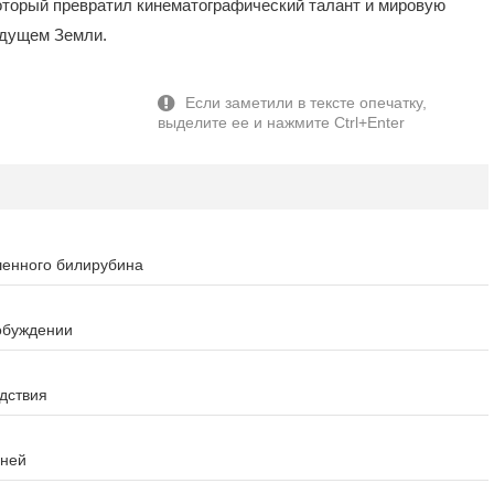
оторый превратил кинематографический талант и мировую
удущем Земли.
шенного билирубина
обуждении
дствия
зней