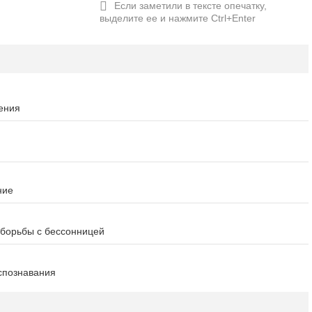
ения
ние
и борьбы с бессонницей
спознавания